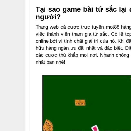
Tại sao game bài tứ sắc lạ
người?
Trang web cá cược trực tuyến mot88 hàng
việc thành viên tham gia tứ sắc. Có lẽ 
online bởi vì tính chất giải trí của nó. Khi
hữu hàng ngàn ưu đãi nhất và đặc biệt. Đ
các cược thủ khắp mọi nơi. Nhanh chóng 
nhất bạn nhé!