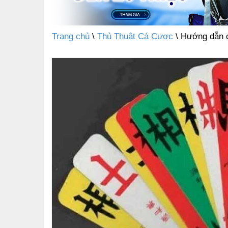
Trang chủ
\
Thủ Thuật Cá Cược
\ Hướng dẫn c