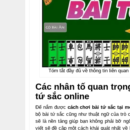
Tóm tắt đầy đủ về thông tin liên qua
Các nhân tố quan trọng
tứ sắc online
Để nắm được
cách chơi bài tứ sắc tại m
bộ bài tứ sắc cũng như thuật ngữ của trò ch
sẽ là nền tảng giúp bạn không phải bỡ ng
viết sẽ đề cập một cách khái quát nhất về 