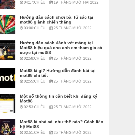
04:17:CHIỀU
19 THÁNG MƯỜI HAI 2022
Hướng dẫn cách chơi bài tứ sắc tại
mot88 giành chiến thắng
03:00:CHIỀU
25 THÁNG MƯỜI 2022
Hướng dẫn cách đánh vét máng tại
Mot88 hiệu quả cho anh em tham gia cá
cược tại mot88
02:58:CHIỀU
25 THÁNG MƯỜI 2022
Mot88 là gì? Hướng dẫn đánh bài tại
mot88 chi tiết
02:55:CHIỀU
25 THÁNG MƯỜI 2022
Một số thông tin cần biết khi đăng ký
Mot88
02:53:CHIỀU
25 THÁNG MƯỜI 2022
Mot88 là nhà cái như thế nào? Cách liên
hệ Mot88
02:51:CHIỀU
25 THÁNG MƯỜI 2022