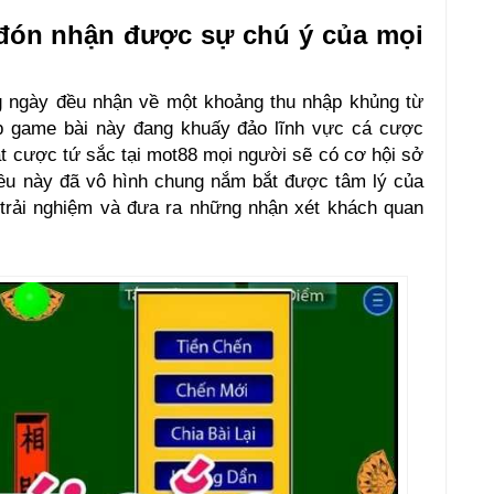
i đón nhận được sự chú ý của mọi
 ngày đều nhận về một khoảng thu nhập khủng từ
top game bài này đang khuấy đảo lĩnh vực cá cược
 đặt cược tứ sắc tại mot88 mọi người sẽ có cơ hội sở
iều này đã vô hình chung nắm bắt được tâm lý của
trải nghiệm và đưa ra những nhận xét khách quan