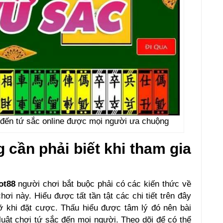
n đến tứ sắc online được mọi người ưa chuộng
 cần phải biết khi tham gia
ot88
người chơi bắt buộc phải có các kiến thức về
ơi này. Hiểu được tất tần tật các chi tiết trên đây
ỡ khi đặt cược. Thấu hiểu được tâm lý đó nên bài
luật chơi tứ sắc đến mọi người. Theo dõi để có thể