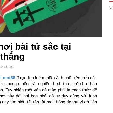
L
i bài tứ sắc tại
 thắng
CÁ CƯỢC
ại mot88
được tìm kiếm một cách phổ biến trên các
gia mong muốn trải nghiệm hình thức trò chơi hấp
nh. Tuy nhiên một vấn đề mắc phải là cách thức để
ơi này đòi hỏi bạn phải có tư duy cùng với kinh
ay tìm hiểu tất tần tật mọi thông tin thú vị có liên