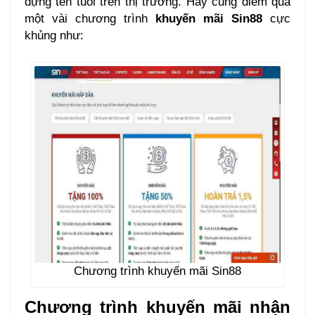
dựng tên tuổi trên thị trường. Hãy cùng điểm qua
một vài chương trình
khuyến mãi Sin88
cực
khủng như:
Chương trình khuyến mãi Sin88
Chương trình khuyến mãi nhận