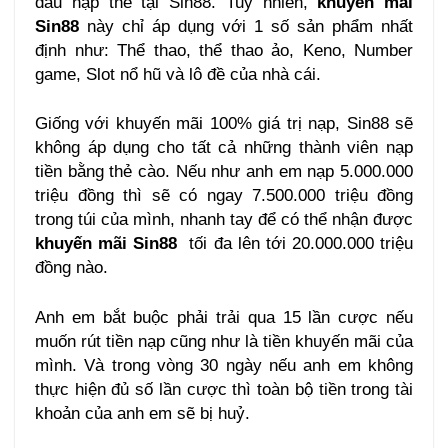
đầu nạp thẻ tại Sin88. Tuy nhiên,
khuyến mãi
Sin88
này chỉ áp dụng với 1 số sản phẩm nhất
định như: Thể thao, thể thao ảo, Keno, Number
game, Slot nổ hũ và lô đề của nhà cái.
Giống với khuyến mãi 100% giá trị nạp, Sin88 sẽ
không áp dụng cho tất cả những thành viên nạp
tiền bằng thẻ cào. Nếu như anh em nạp 5.000.000
triệu đồng thì sẽ có ngay 7.500.000 triệu đồng
trong túi của mình, nhanh tay để có thể nhận được
khuyến mãi Sin88
tối đa lên tới 20.000.000 triệu
đồng nào.
Anh em bắt buộc phải trải qua 15 lần cược nếu
muốn rút tiền nạp cũng như là tiền khuyến mãi của
mình. Và trong vòng 30 ngày nếu anh em không
thực hiện đủ số lần cược thì toàn bộ tiền trong tài
khoản của anh em sẽ bị huỷ.