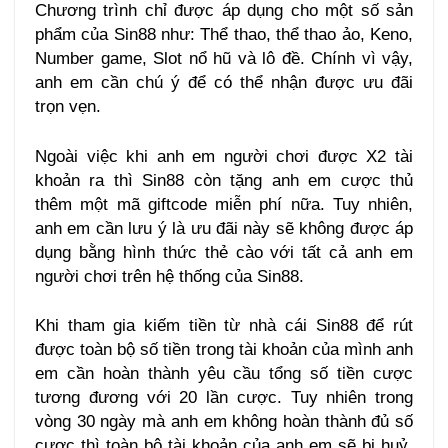
Chương trình chỉ được áp dụng cho một số sản
phẩm của Sin88 như: Thể thao, thể thao ảo, Keno,
Number game, Slot nổ hũ và lô đề. Chính vì vậy,
anh em cần chú ý để có thể nhận được ưu đãi
trọn vẹn.
Ngoài việc khi anh em người chơi được X2 tài
khoản ra thì Sin88 còn tặng anh em cược thủ
thêm một mã giftcode miễn phí nữa. Tuy nhiên,
anh em cần lưu ý là ưu đãi này sẽ không được áp
dụng bằng hình thức thẻ cào với tất cả anh em
người chơi trên hệ thống của Sin88.
Khi tham gia kiếm tiền từ nhà cái Sin88 để rút
được toàn bộ số tiền trong tài khoản của mình anh
em cần hoàn thành yêu cầu tổng số tiền cược
tương đương với 20 lần cược. Tuy nhiên trong
vòng 30 ngày mà anh em không hoàn thành đủ số
cược thì toàn bộ tài khoản của anh em sẽ bị huỷ,