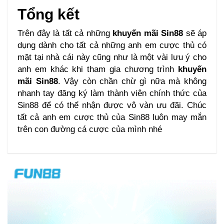
Tổng kết
Trên đây là tất cả những
khuyến mãi Sin88
sẽ áp
dụng dành cho tất cả những anh em cược thủ có
mặt tại nhà cái này cũng như là một vài lưu ý cho
anh em khác khi tham gia chương trình
khuyến
mãi Sin88
. Vậy còn chần chừ gì nữa mà không
nhanh tay đăng ký làm thành viên chính thức của
Sin88 để có thể nhận được vô vàn ưu đãi. Chúc
tất cả anh em cược thủ của Sin88 luôn may mắn
trên con đường cá cược của mình nhé