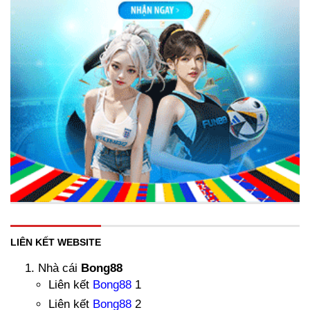
LIÊN KẾT WEBSITE
Nhà cái
Bong88
Liên kết
Bong88
1
Liên kết
Bong88
2