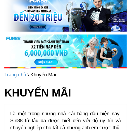
Trang chủ
\ Khuyến Mãi
KHUYẾN MÃI
Là một trong những nhà cái hàng đầu hiện nay,
Sin88 từ lâu đã được biết đến với độ uy tín và
chuyên nghiệp cho tất cả những anh em cược thủ.