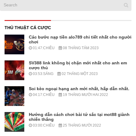
THỦ THUẬT CÁ CƯỢC
Các bước nạp tiền alo789 chi tiết nhất cho người
chơi
01:47:CHIỀU
08 THÁNG TÁM 2023
SV388 link không bị chặn mới nhất cho anh em
cược thủ
03:53:SÁNG
02 THÁNG MỘT 2023
Soi kèo ngoại hạng anh mới nhất, hấp dẫn nhất.
04:17:CHIỀU
19 THÁNG MƯỜI HAI 2022
Hướng dẫn cách chơi bài tứ sắc tại mot88 giành
chiến thắng
03:00:CHIỀU
25 THÁNG MƯỜI 2022