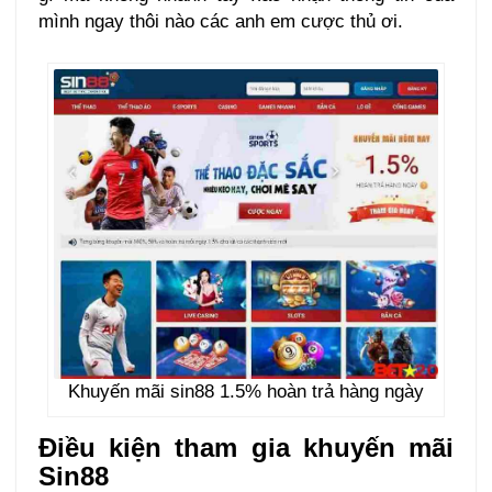
mình ngay thôi nào các anh em cược thủ ơi.
Khuyến mãi sin88 1.5% hoàn trả hàng ngày
Điều kiện tham gia khuyến mãi
Sin88