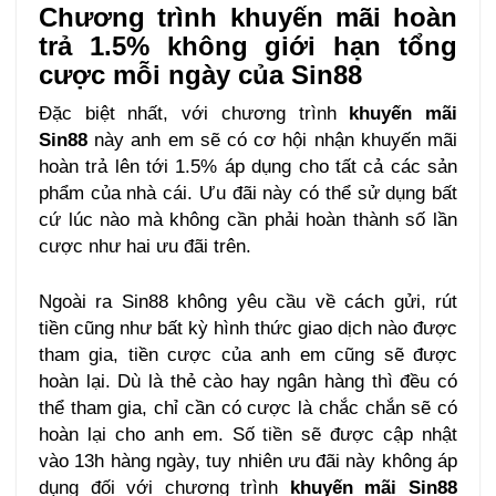
Chương trình khuyến mãi hoàn
trả 1.5% không giới hạn tổng
cược mỗi ngày của Sin88
Đặc biệt nhất, với chương trình
khuyến mãi
Sin88
này anh em sẽ có cơ hội nhận khuyến mãi
hoàn trả lên tới 1.5% áp dụng cho tất cả các sản
phẩm của nhà cái. Ưu đãi này có thể sử dụng bất
cứ lúc nào mà không cần phải hoàn thành số lần
cược như hai ưu đãi trên.
Ngoài ra Sin88 không yêu cầu về cách gửi, rút
tiền cũng như bất kỳ hình thức giao dịch nào được
tham gia, tiền cược của anh em cũng sẽ được
hoàn lại. Dù là thẻ cào hay ngân hàng thì đều có
thể tham gia, chỉ cần có cược là chắc chắn sẽ có
hoàn lại cho anh em. Số tiền sẽ được cập nhật
vào 13h hàng ngày, tuy nhiên ưu đãi này không áp
dụng đối với chương trình
khuyến mãi Sin88