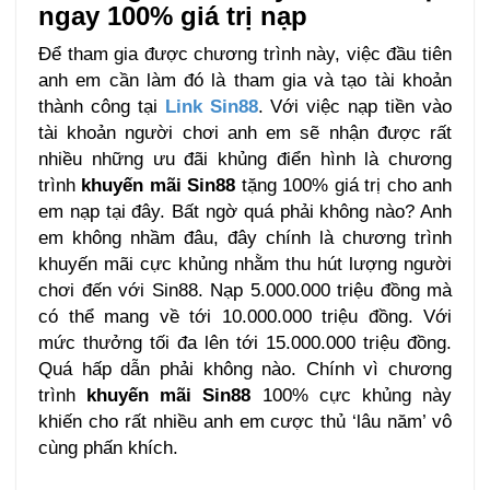
ngay 100% giá trị nạp
Để tham gia được chương trình này, việc đầu tiên
anh em cần làm đó là tham gia và tạo tài khoản
thành công tại
Link Sin88
. Với việc nạp tiền vào
tài khoản người chơi anh em sẽ nhận được rất
nhiều những ưu đãi khủng điển hình là chương
trình
khuyến mãi Sin88
tặng 100% giá trị cho anh
em nạp tại đây. Bất ngờ quá phải không nào? Anh
em không nhầm đâu, đây chính là chương trình
khuyến mãi cực khủng nhằm thu hút lượng người
chơi đến với Sin88. Nạp 5.000.000 triệu đồng mà
có thể mang về tới 10.000.000 triệu đồng. Với
mức thưởng tối đa lên tới 15.000.000 triệu đồng.
Quá hấp dẫn phải không nào. Chính vì chương
trình
khuyến mãi Sin88
100% cực khủng này
khiến cho rất nhiều anh em cược thủ ‘lâu năm’ vô
cùng phấn khích.