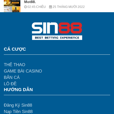
Mot88.
02:45:CHIỀU
25 THÁNG MƯỜI 2022
CÁ CƯỢC
THỂ THAO
GAME BÀI CASINO
BẮN CÁ
LÔ ĐỀ
HƯỚNG DẪN
Đăng Ký Sin88
Nạp Tiền Sin88