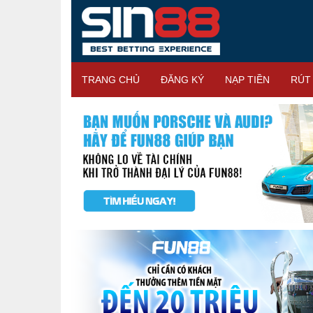
TRANG CHỦ
ĐĂNG KÝ
NẠP TIỀN
RÚT