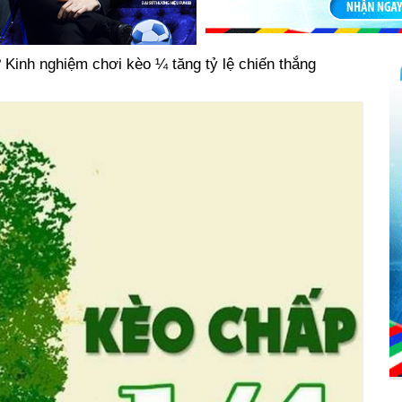
 Kinh nghiệm chơi kèo ¼ tăng tỷ lệ chiến thắng