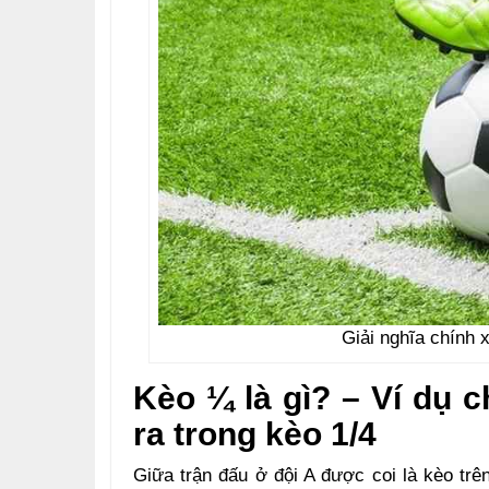
Giải nghĩa chính 
Kèo ¼ là gì? – Ví dụ c
ra trong kèo 1/4
Giữa trận đấu ở đội A được coi là kèo trên