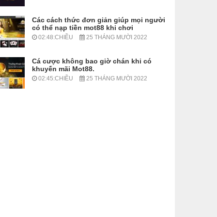
Các cách thức đơn giản giúp mọi người
có thể nạp tiền mot88 khi chơi
02:48:CHIỀU
25 THÁNG MƯỜI 2022
Cá cược không bao giờ chán khi có
khuyến mãi Mot88.
02:45:CHIỀU
25 THÁNG MƯỜI 2022