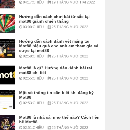
04:17:CHIỀU
19 THÁNG MƯỜI HAI 2022
Hướng dẫn cách chơi bài tứ sắc tại
mot88 giành chiến thắng
03:00:CHIỀU
25 THÁNG MƯỜI 2022
Hướng dẫn cách đánh vét máng tại
Mot88 hiệu quả cho anh em tham gia cá
cược tại mot88
02:58:CHIỀU
25 THÁNG MƯỜI 2022
Mot88 là gì? Hướng dẫn đánh bài tại
mot88 chi tiết
02:55:CHIỀU
25 THÁNG MƯỜI 2022
Một số thông tin cần biết khi đăng ký
Mot88
02:53:CHIỀU
25 THÁNG MƯỜI 2022
Mot88 là nhà cái như thế nào? Cách liên
hệ Mot88
02:51:CHIỀU
25 THÁNG MƯỜI 2022