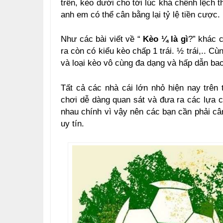
trên, kèo dưới cho tới lúc khá chênh lệch 
anh em có thể cân bằng lại tỷ lệ tiền cược.
Như các bài viết về “
Kèo ¼ là gì
?” khác c
ra còn có kiểu kèo chấp 1 trái. ½ trái,.. C
và loại kèo vô cùng đa dạng và hấp dẫn bao
Tất cả các nhà cái lớn nhỏ hiện nay trên
chơi dễ dàng quan sát và đưa ra các lựa 
nhau chính vì vậy nên các bạn cần phải câ
uy tín.