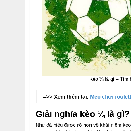
Kèo ¼ là gì – Tìm 
=>> Xem thêm tại:
Mẹo chơi roulet
Giải nghĩa kèo ¼ là gì?
Như đã hiểu được rõ hơn về khái niệm kèo ch