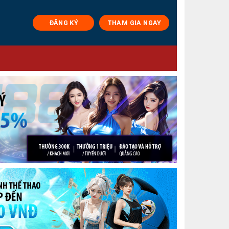
ĐĂNG KÝ
THAM GIA NGAY