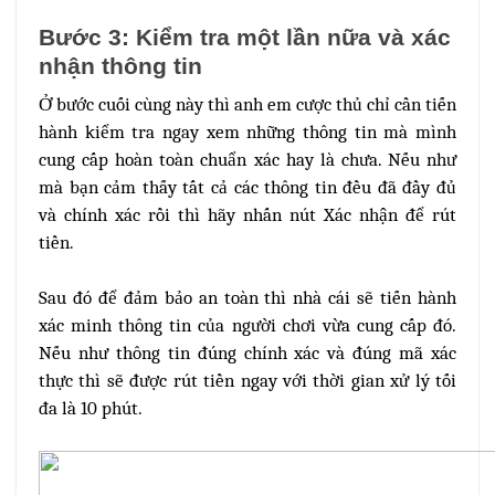
Bước 3: Kiểm tra một lần nữa và xác
nhận thông tin
Ở bước cuối cùng này thì anh em cược thủ chỉ cần tiến
hành kiểm tra ngay xem những thông tin mà mình
cung cấp hoàn toàn chuẩn xác hay là chưa. Nếu như
mà bạn cảm thấy tất cả các thông tin đều đã đầy đủ
và chính xác rồi thì hãy nhấn nút Xác nhận để rút
tiền.
Sau đó để đảm bảo an toàn thì nhà cái sẽ tiến hành
xác minh thông tin của người chơi vừa cung cấp đó.
Nếu như thông tin đúng chính xác và đúng mã xác
thực thì sẽ được rút tiền ngay với thời gian xử lý tối
đa là 10 phút.