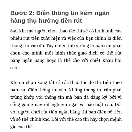
Bước 2: Điền thông tin kèm ngân
hàng thụ hưởng tiền rút
Sau khi mà người chơi thao tác thì sẽ có hình ảnh của
phiếu rút tiền xuất hiện và việc của bạn chính là điền
thông tin vào đó. Tuy nhiên lưu ý rằng là bạn cần phải
chọn cho mình một hình thức giao dịch có thể rút
bằng ngân hàng hoặc là thẻ cào với chiết khấu hơi
cao.
Khi đã chọn xong tất cả các thao tác đó thì tiếp theo
bạn cần điền thông tin vào. Những thông tin cần phải
trùng khớp với thông tin mà bạn đã đăng ký bởi vì
cổng game này rất nghiêm ngặt và bảo mật cao. Đối
với người chơi rút tiền ngân hàng thì bạn điền số tiền
và số thẻ chính xác. Đối với thẻ cào thì hãy chọn mệnh
giá của thẻ.