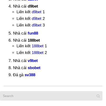
Nhà cái
d9bet
Liên kết
d9bet
1
Liên kết
d9bet
2
Liên kết
d9bet
3
Nhà cái
fun88
Nhà cái
188bet
Liên kết
188bet
1
Liên kết
188bet
2
Nhà cái
v9bet
Nhà cái
sbobet
Đá gà
sv388