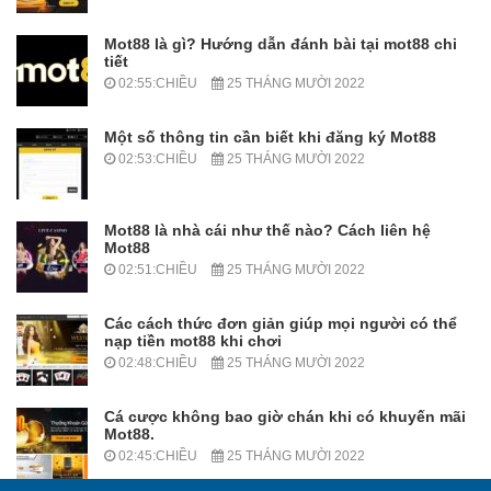
Mot88 là gì? Hướng dẫn đánh bài tại mot88 chi
tiết
02:55:CHIỀU
25 THÁNG MƯỜI 2022
Một số thông tin cần biết khi đăng ký Mot88
02:53:CHIỀU
25 THÁNG MƯỜI 2022
Mot88 là nhà cái như thế nào? Cách liên hệ
Mot88
02:51:CHIỀU
25 THÁNG MƯỜI 2022
Các cách thức đơn giản giúp mọi người có thể
nạp tiền mot88 khi chơi
02:48:CHIỀU
25 THÁNG MƯỜI 2022
Cá cược không bao giờ chán khi có khuyến mãi
Mot88.
02:45:CHIỀU
25 THÁNG MƯỜI 2022