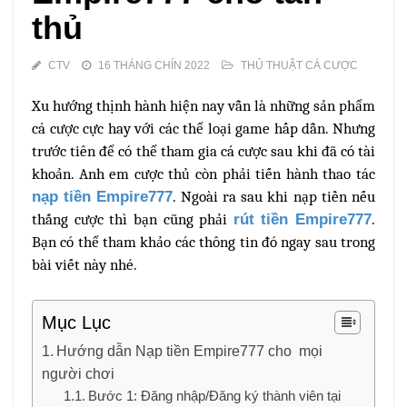
thủ
CTV
16 THÁNG CHÍN 2022
THỦ THUẬT CÁ CƯỢC
Xu hướng thịnh hành hiện nay vẫn là những sản phẩm
cá cược cực hay với các thể loại game hấp dẫn. Nhưng
trước tiên để có thể tham gia cá cược sau khi đã có tài
khoản. Anh em cược thủ còn phải tiến hành thao tác
. Ngoài ra sau khi nạp tiền nếu
nạp tiền Empire777
thắng cược thì bạn cũng phải
.
rút tiền Empire777
Bạn có thể tham khảo các thông tin đó ngay sau trong
bài viết này nhé.
Mục Lục
Hướng dẫn Nạp tiền Empire777 cho mọi
người chơi
Bước 1: Đăng nhập/Đăng ký thành viên tại