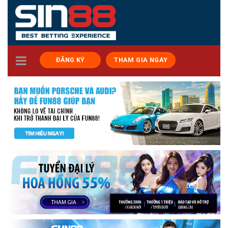
TOGGLE
ĐĂNG KÝ
THAM GIA NGAY
NAVIGATION