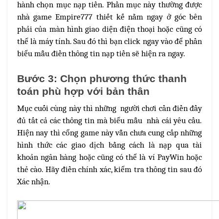
hành chọn mục nạp tiền. Phần mục này thường được
nhà game Empire777 thiết kế nằm ngay ở góc bên
phải của màn hình giao diện điện thoại hoặc cũng có
thể là máy tính. Sau đó thì bạn click ngay vào để phần
biểu mẫu điền thông tin nạp tiền sẽ hiện ra ngay.
Bước 3: Chọn phương thức thanh
toán phù hợp với bản thân
Mục cuối cùng này thì những người chơi cần điền đầy
đủ tất cả các thông tin mà biểu mẫu nhà cái yêu cầu.
Hiện nay thì cổng game này vẫn chưa cung cấp những
hình thức các giao dịch bằng cách là nạp qua tài
khoản ngân hàng hoặc cũng có thể là ví PayWin hoặc
thẻ cào. Hãy điền chính xác, kiểm tra thông tin sau đó
Xác nhận.