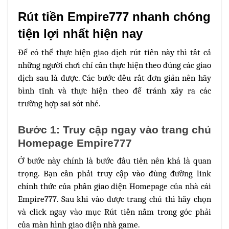
Rút tiền Empire777 nhanh chóng
tiện lợi nhất hiện nay
Để có thể thực hiện giao dịch rút tiền này thì tất cả
những người chơi chỉ cần thực hiện theo đúng các giao
dịch sau là được. Các bước đều rất đơn giản nên hãy
bình tĩnh và thực hiện theo để tránh xảy ra các
trường hợp sai sót nhé.
Bước 1: Truy cập ngay vào trang chủ
Homepage Empire777
Ở bước này chính là bước đầu tiên nên khá là quan
trọng. Bạn cần phải truy cập vào đùng đường link
chính thức của phần giao diện Homepage của nhà cái
Empire777. Sau khi vào được trang chủ thì hãy chọn
và click ngay vào mục Rút tiền nằm trong góc phải
của màn hình giao diện nhà game.