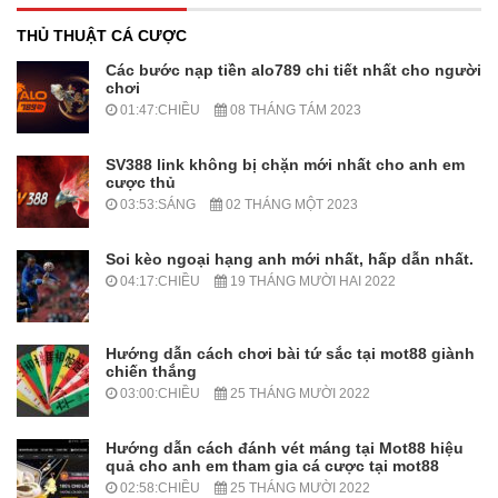
THỦ THUẬT CÁ CƯỢC
Các bước nạp tiền alo789 chi tiết nhất cho người
chơi
01:47:CHIỀU
08 THÁNG TÁM 2023
SV388 link không bị chặn mới nhất cho anh em
cược thủ
03:53:SÁNG
02 THÁNG MỘT 2023
Soi kèo ngoại hạng anh mới nhất, hấp dẫn nhất.
04:17:CHIỀU
19 THÁNG MƯỜI HAI 2022
Hướng dẫn cách chơi bài tứ sắc tại mot88 giành
chiến thắng
03:00:CHIỀU
25 THÁNG MƯỜI 2022
Hướng dẫn cách đánh vét máng tại Mot88 hiệu
quả cho anh em tham gia cá cược tại mot88
02:58:CHIỀU
25 THÁNG MƯỜI 2022