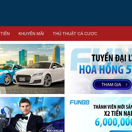
 TIỀN
KHUYẾN MÃI
THỦ THUẬT CÁ CƯỢC