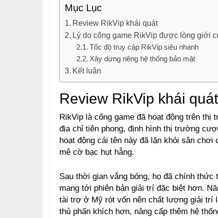
Mục Lục
Review RikVip khái quát
Lý do cổng game RikVip được lòng giới c
Tốc độ truy cập RikVip siêu nhanh
Xây dựng riêng hệ thống bảo mật
Kết luận
Review RikVip khái quá
RikVip là cổng game đã hoạt động trên thị 
địa chỉ tiên phong, định hình thị trường cư
hoạt động cái tên này đã lặn khỏi sân chơi 
mê cờ bạc hụt hẫng.
Sau thời gian vắng bóng, họ đã chính thức 
mang tới phiên bản giải trí đặc biệt hơn. 
tài trợ ở Mỹ rót vốn nên chất lượng giải tr
thủ phấn khích hơn, nâng cấp thêm hệ thố