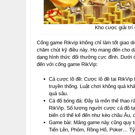
Kho cược giải trí
Cổng game Rikvip không chỉ làm tốt giao d
chăm chút kỹ điều này. Họ mang đến cho d
dạng hình thức đổi thưởng cực đỉnh. Dưới đ
đến với cổng game RikVip:
Cá cược lô đề: Cược lô đề tại RikVip 
truyền thống. Luật chơi không quá khá
quá sâu.
Cá độ bóng đá: Đây là môn thể thao rấ
RikVip. Số lượng người cược cá độ tạ
biến có thể kể đến như kèo châu Âu,
Game bài: Mảng game này cũng quy tụ
Tiến Lên, Phỏm, Rồng Hổ, Poker… Tỷ 