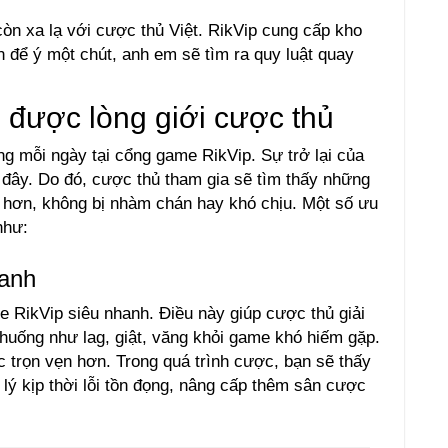
còn xa lạ với cược thủ Việt. RikVip cung cấp kho
 để ý một chút, anh em sẽ tìm ra quy luật quay
 được lòng giới cược thủ
g mỗi ngày tại cổng game RikVip. Sự trở lại của
c đây. Do đó, cược thủ tham gia sẽ tìm thấy những
g hơn, không bị nhàm chán hay khó chịu. Một số ưu
 như:
hanh
RikVip siêu nhanh. Điều này giúp cược thủ giải
 huống như lag, giật, văng khỏi game khó hiếm gặp.
 trọn vẹn hơn. Trong quá trình cược, bạn sẽ thấy
 lý kịp thời lỗi tồn đọng, nâng cấp thêm sân cược