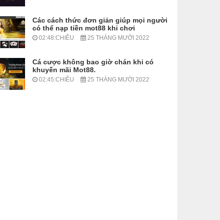
Các cách thức đơn giản giúp mọi người
có thể nạp tiền mot88 khi chơi
02:48:CHIỀU
25 THÁNG MƯỜI 2022
Cá cược không bao giờ chán khi có
khuyến mãi Mot88.
02:45:CHIỀU
25 THÁNG MƯỜI 2022