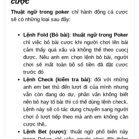
cược
Thuật ngữ trong poker
chỉ hành động cá cược
sẽ có những loại sau đây:
Lệnh Fold (Bỏ bài)
:
thuật ngữ trong Poker
chỉ việc bỏ bài cược khi người chơi lên bài
cảm thấy quá xấu và không thể theo cuocj
được. Nêu anh em chọn lệnh bỏ bài, người
chơi sẽ mất toàn bộ số tiền đã đặt cược
trước đó
Lệnh Check (kiểm tra bài)
: đối với những
anh em bet thủ đến lượt đi của mình nhưng
vẫn còn đang do dự, phân vân không biết
nên bỏ hay tố bài thì có thể dùng lệnh check.
Lệnh này sẽ có tác dụng chuyển sang người
chơi ỏ lượt tiếp theo mà anh em không cần
cược thê,.
Lệnh Bet (cược)
: thuật ngữ phổ biến này