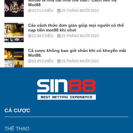
Mot88 là nhà cái như thế nào? Cách liên hệ
Mot88
02:51:CHIỀU
25 THÁNG MƯỜI 2022
Các cách thức đơn giản giúp mọi người có thể
nạp tiền mot88 khi chơi
02:48:CHIỀU
25 THÁNG MƯỜI 2022
Cá cược không bao giờ chán khi có khuyến mãi
Mot88.
02:45:CHIỀU
25 THÁNG MƯỜI 2022
CÁ CƯỢC
THỂ THAO