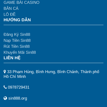
GAME BÀI CASINO
BẮN CÁ
LÔ ĐỀ
HƯỚNG DẪN
Đăng Ký Sin88
Nạp Tiền Sin88
Rút Tiền Sin88
Khuyến Mãi Sin88
LIÊN HỆ
33 Phạm Hùng, Bình Hưng, Bình Chánh, Thành phố
Hồ Chí Minh
0978729431
sin888.org