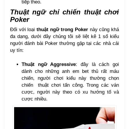
tiếp theo.
Thuật ngữ chỉ chiến thuật chơi
Poker
Đối với loại
thuật ngữ trong Poker
này cũng khá
đa dạng, dưới đây chúng tôi sẽ liệt kê 1 số kiểu
người đánh bài Poker thường gặp tại các nhà cái
uy tín:
Thuật ngữ Aggressive
: đây là cách gọi
dành cho những anh em bet thủ rất máu
chiến, người chơi kiểu này thường chọn
chiến thuật chơi tấn công. Trong các ván
cược, người này theo có xu hướng tố và
cược nhiều.