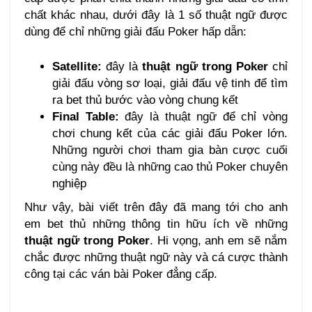
chất khác nhau, dưới đây là 1 số thuật ngữ được
dùng để chỉ những giải đấu Poker hấp dẫn:
Satellite:
đây là
thuật ngữ trong Poker
chỉ
giải đấu vòng sơ loại, giải đấu vệ tinh để tìm
ra bet thủ bước vào vòng chung kết
Final Table:
đây là thuật ngữ để chỉ vòng
chơi chung kết của các giải đấu Poker lớn.
Những người chơi tham gia bàn cược cuối
cùng này đều là những cao thủ Poker chuyên
nghiệp
Như vậy, bài viết trên đây đã mang tới cho anh
em bet thủ những thông tin hữu ích về những
thuật ngữ trong Poker
. Hi vọng, anh em sẽ nắm
chắc được những thuật ngữ này và cá cược thành
công tại các ván bài Poker đẳng cấp.