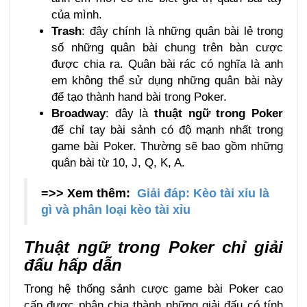
của mình.
Trash
: đây chính là những quân bài lẻ trong
số những quân bài chung trên bàn cược
được chia ra. Quân bài rác có nghĩa là anh
em không thể sử dụng những quân bài này
để tạo thành hand bài trong Poker.
Broadway
: đây là
thuật ngữ trong Poker
để chỉ tay bài sảnh có độ mạnh nhất trong
game bài Poker. Thường sẽ bao gồm những
quân bài từ 10, J, Q, K, A.
=>> Xem thêm:
Giải đáp: Kèo tài xỉu là
gì và phân loại kèo tài xỉu
Thuật ngữ trong Poker chỉ giải
đấu hấp dẫn
Trong hệ thống sảnh cược game bài Poker cao
cấp được phân chia thành những giải đấu có tính