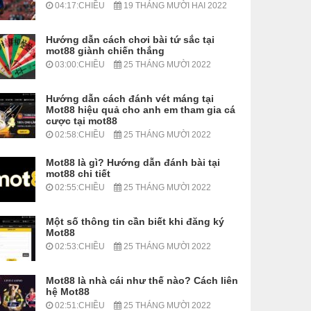
04:17:CHIỀU
19 THÁNG MƯỜI HAI 2022
Hướng dẫn cách chơi bài tứ sắc tại
mot88 giành chiến thắng
03:00:CHIỀU
25 THÁNG MƯỜI 2022
Hướng dẫn cách đánh vét máng tại
Mot88 hiệu quả cho anh em tham gia cá
cược tại mot88
02:58:CHIỀU
25 THÁNG MƯỜI 2022
Mot88 là gì? Hướng dẫn đánh bài tại
mot88 chi tiết
02:55:CHIỀU
25 THÁNG MƯỜI 2022
Một số thông tin cần biết khi đăng ký
Mot88
02:53:CHIỀU
25 THÁNG MƯỜI 2022
Mot88 là nhà cái như thế nào? Cách liên
hệ Mot88
02:51:CHIỀU
25 THÁNG MƯỜI 2022