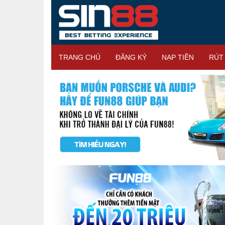
TRANG CHỦ
ĐĂNG KÝ
NẠP TIỀN
RÚT