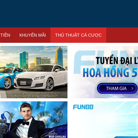
 TIỀN
KHUYẾN MÃI
THỦ THUẬT CÁ CƯỢC