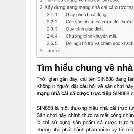
Xây dựng trang mạng nhà cái cá cược trự
1. Giấy phép hoạt động.
2. Các sản phẩm cá cược đổi thưởng
3. Quy trình giao dịch.
4. Chương trình khuyến mãi.
5. Đội ngũ hỗ trợ và chăm sóc khách
Tạm kết.
Tìm hiểu chung về nhà 
Thời gian gần đây, cái tên SIN888 đang l
Không ít người đặt câu hỏi về sân chơi này 
mạng nhà cái cá cược trực tiếp
SIN888 c
SIN888 là một thương hiệu nhà cái trực tu
Sân chơi này chính thức ra mắt công chú
là chỉ sử dụng sản phẩm cá cược trực tu
những nhà phát hành phần mềm uy tín trên 