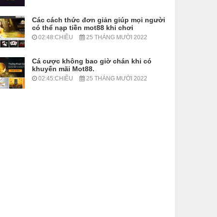
Các cách thức đơn giản giúp mọi người
có thể nạp tiền mot88 khi chơi
02:48:CHIỀU
25 THÁNG MƯỜI 2022
Cá cược không bao giờ chán khi có
khuyến mãi Mot88.
02:45:CHIỀU
25 THÁNG MƯỜI 2022