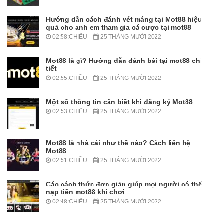
Hướng dẫn cách đánh vét máng tại Mot88 hiệu
quả cho anh em tham gia cá cược tại mot88
02:58:CHIỀU
25 THÁNG MƯỜI 2022
Mot88 là gì? Hướng dẫn đánh bài tại mot88 chi
tiết
02:55:CHIỀU
25 THÁNG MƯỜI 2022
Một số thông tin cần biết khi đăng ký Mot88
02:53:CHIỀU
25 THÁNG MƯỜI 2022
Mot88 là nhà cái như thế nào? Cách liên hệ
Mot88
02:51:CHIỀU
25 THÁNG MƯỜI 2022
Các cách thức đơn giản giúp mọi người có thể
nạp tiền mot88 khi chơi
02:48:CHIỀU
25 THÁNG MƯỜI 2022