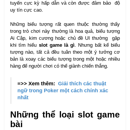
tuyến cực kỳ hấp dẫn và còn được đảm bảo độ
uy tín cực cao.
Những biểu tượng rất quen thuộc thường thấy
trong trò chơi này thường là hoa quả, biểu tượng
Ai Cập, kim cương hoặc chủ đề UI thường gặp
khi tìm hiểu
slot game là gì
. Nhưng bất kể biểu
tượng nào, tất cả đều tuân theo một ý tưởng cơ
bản là xoay các biểu tượng trong một hoặc nhiều
hàng để người chơi có thể giành chiến thắng.
=>> Xem thêm:
Giải thích các thuật
ngữ trong Poker một cách chính xác
nhất
Những thể loại slot game
bài