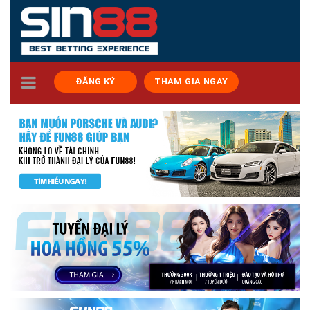
TOGGLE
ĐĂNG KÝ
THAM GIA NGAY
NAVIGATION