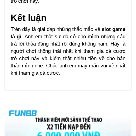
trò chơi này.
Kết luận
Trên đây là giải đáp những thắc mắc về
slot game
là gì
. Anh em thật sự đã có cho mình những câu
trả lời thỏa đáng nhất rồi đúng không nam. Hãy là
người chơi thông thái nhất khi tham gia cá cược
trò chơi này và kiếm thật nhiều tiền về cho bản
thân mình nhé. Chúc anh em may mắn vui vẻ nhất
khi tham gia cá cược.