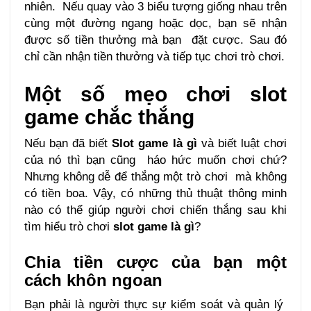
nhiên. Nếu quay vào 3 biểu tượng giống nhau trên
cùng một đường ngang hoặc dọc, bạn sẽ nhận
được số tiền thưởng mà bạn đặt cược. Sau đó
chỉ cần nhận tiền thưởng và tiếp tục chơi trò chơi.
Một số mẹo chơi slot
game chắc thắng
Nếu bạn đã biết
Slot game là gì
và biết luật chơi
của nó thì bạn cũng háo hức muốn chơi chứ?
Nhưng không dễ để thắng một trò chơi mà không
có tiền boa. Vậy, có những thủ thuật thông minh
nào có thể giúp người chơi chiến thắng sau khi
tìm hiểu trò chơi
slot game là gì
?
Chia tiền cược của bạn một
cách khôn ngoan
Bạn phải là người thực sự kiểm soát và quản lý